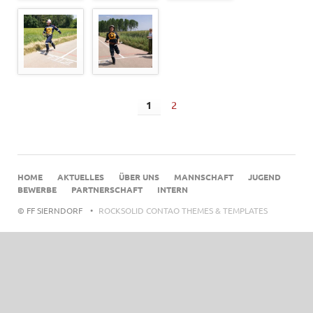
1
2
NAVIGATION
HOME
AKTUELLES
ÜBER UNS
MANNSCHAFT
JUGEND
ÜBERSPRINGEN
BEWERBE
PARTNERSCHAFT
INTERN
© FF SIERNDORF
ROCKSOLID CONTAO THEMES & TEMPLATES