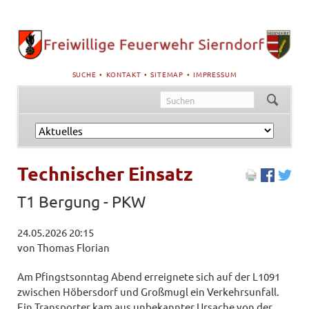
NAVIGATION
SUCHE
KONTAKT
SITEMAP
IMPRESSUM
ÜBERSPRINGEN
Navigation
überspringen
Technischer Einsatz
T1 Bergung - PKW
24.05.2026 20:15
von Thomas Florian
Am Pfingstsonntag Abend erreignete sich auf der L1091
zwischen Höbersdorf und Großmugl ein Verkehrsunfall.
Ein Transporter kam aus unbekannter Ursache von der