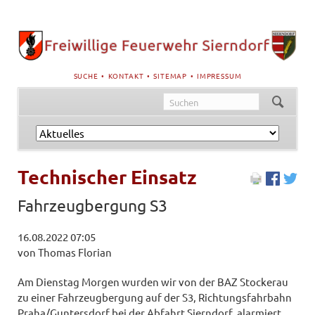
NAVIGATION
SUCHE
KONTAKT
SITEMAP
IMPRESSUM
ÜBERSPRINGEN
Navigation
überspringen
Technischer Einsatz
Fahrzeugbergung S3
16.08.2022 07:05
von Thomas Florian
Am Dienstag Morgen wurden wir von der BAZ Stockerau
zu einer Fahrzeugbergung auf der S3, Richtungsfahrbahn
Praha/Guntersdorf bei der Abfahrt Sierndorf, alarmiert.