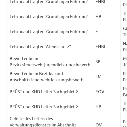
Lehrbeauftragter "Grundlagen Führung"
EHBI
P
T
Lehrbeauftragter "Grundlagen Führung"
HBI
Fl
G
Lehrbeauftragter "Grundlagen Führung"
FT
T
H
Lehrbeauftragter "Atemschutz"
EHBI
P
Bewerter beim
M
SB
Bezirksfeuerwehrjugendleistungsbewerb
J
Bewerter beim Bezirks- und
Pa
LM
Abschnittsfeuerwehrleistungsbewerb
F
R
BFÜST und KHD Leiter Sachgebiet 2
EOV
B
T
BFÜST und KHD Leiter Sachgebiet 2
HBI
Fl
Gehilfe des Leiters des
F
Verwaltungsdienstes im Abschnitt
OV