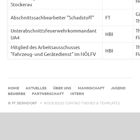
H
Stockerau
G
Abschnittssachbearbeiter "Schadstoff"
FT
T
Unterabschnittsfeuerwehrkommandant
T
HBI
UA4
Fl
Mitglied des Arbeitsausschusses
T
HBI
"Fahrzeug- und Gerätedienst" im NÖLFV
Fl
NAVIGATION
HOME
AKTUELLES
ÜBER UNS
MANNSCHAFT
JUGEND
ÜBERSPRINGEN
BEWERBE
PARTNERSCHAFT
INTERN
© FF SIERNDORF
ROCKSOLID CONTAO THEMES & TEMPLATES