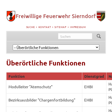
NAVIGATION
SUCHE
KONTAKT
SITEMAP
IMPRESSUM
ÜBERSPRINGEN
Navigation
überspringen
Überörtliche Funktionen
Funktion
Dienstgrad
N
H
Modulleiter "Atemschutz"
EHBI
P
H
Bezirksausbilder "Chargenfortbildung"
EHBI
P
H